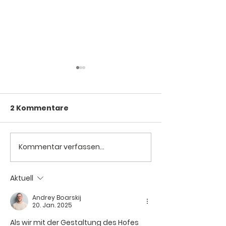
Geschichte u
Entstehung
2 Kommentare
Die Geschichte 
Entstehung von
Crossroads mit i
Höhen und Tiefen
Kommentar verfassen...
Rehabilitation der
2005.
Jugendlichen
Aktuell
Andrey Boarskij
20. Jan. 2025
Als wir mit der Gestaltung des Hofes 