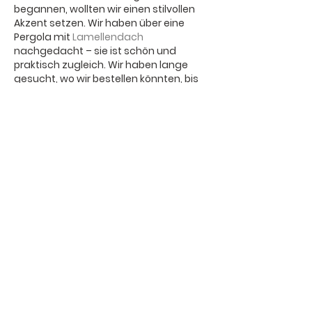
begannen, wollten wir einen stilvollen 
Akzent setzen. Wir haben über eine 
Pergola mit 
Lamellendach
nachgedacht – sie ist schön und 
praktisch zugleich. Wir haben lange 
gesucht, wo wir bestellen könnten, bis 
wir eine Website gefunden haben, auf 
der vom Entwurf bis zur Installation 
alles detailliert beschrieben wurde. Die 
Berater halfen uns bei der Auswahl der 
Materialien und jetzt ist unsere Pergola 
nicht nur eine Dekoration, sondern 
auch ein großartiger Ort zum 
Entspannen im…
Mehr anzeigen
Gefällt mir
Antworten
ljusenkouu
03. Okt. 2025
Antwort an
Andrey Boarskij