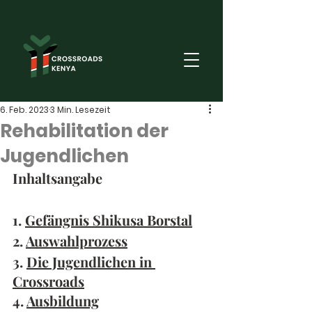
6. Feb. 2023
3 Min. Lesezeit
Rehabilitation der
Jugendlichen
Inhaltsangabe
1. 
Gefängnis Shikusa Borstal
2. 
Auswahlprozess
3. 
Die Jugendlichen in 
Crossroads
4. 
Ausbildung