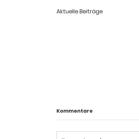
Aktuelle Beiträge
Lager für Feuerholz
Kommentare
Wir planen einen Schuppen,
um unser Feuerholz vor
Umwelteinflüssen zu schützen